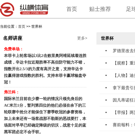
首页
贴士推荐
足
当前位置：
首页
>> 世界杯
名师讲座
更多>
世界杯
免费单场：
罗德里改去
本菲卡上轮客场以3比2击败里奥阿维延续着连胜
成绩，辛达卡拉近期胜率不高但防守能力不错，
【观察】重
指数开出2.5/3的力度有高开之意，支持辛达卡
【人物】迪
拉赢得游戏指数的胜利。支持本菲卡赢球输盘夺
冠！
拿下最贵引
弗兰科：
国际米兰目前在少赛一轮的情况只领先身后的
因凡蒂诺狂
AC米兰1分，暂列第四位的他们必须在余下的三
轮联赛中抢分才能保住下赛季欧冠的参赛资格，
【早报】两
加上未来还有一场客战那不勒斯的恶战要打，本
賽前報料：
场面对早早已经确定降级的切沃，战意十足的蓝
黑军团必定不会手软。