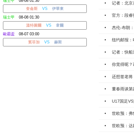
瑞士甲
08-08 01:30
记者：北京
奎侖斯
VS
伊華東
官方：段睿
瑞士甲
08-08 01:30
溫特圖爾
VS
韋爾
杰伦-布朗
歐霸盃
08-07 03:00
纽约邮报：
賓菲加
VS
赫斯
记者：快船
你觉得呢？诺
还想签老将
董春雨谈第
U17国足
世欧预：弗
世欧预：达