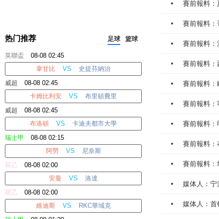
賽前報料：
賽前報料：
热门推荐
足球
篮球
賽前報料：
英聯盃
08-08 02:45
賽前報料：
韋甘比
VS
史提芬納治
威超
08-08 02:45
賽前報料：
卡姆比利安
VS
布里頓費里
賽前報料：
威超
08-08 02:45
布洛頓
VS
卡迪夫都市大學
賽前報料：
瑞士甲
08-08 02:15
賽前報料：
阿勞
VS
尼奈斯
賽前報料：
荷乙
08-08 02:00
安曼
VS
洛達
媒体人：宁
荷乙
08-08 02:00
媒体人：首
維迪斯
VS
RKC華域克