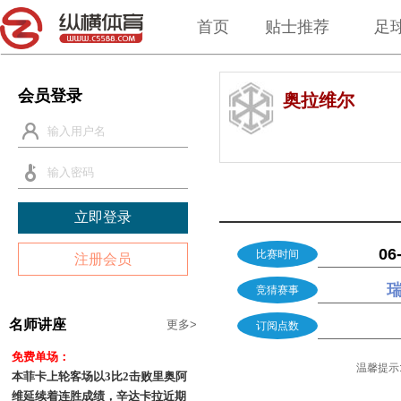
首页
贴士推荐
足
会员登录
奥拉维尔
06
比赛时间
注册会员
瑞
竞猜赛事
名师讲座
更多>
订阅点数
免费单场：
温馨提示
本菲卡上轮客场以3比2击败里奥阿
维延续着连胜成绩，辛达卡拉近期