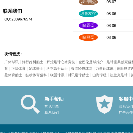
以甲圖盃
08-07
联系我们
球會友誼
08-06
QQ:
2309676574
歐霸盃
08-06
歐冠盃
08-06
友情链接：
|
|
|
|
广体球讯
烽行好料贴士
辉煌足球心水竞技
金巴伦足球推介
足球宝典独家猛
|
|
|
|
|
|
育
正源体育
足球骑士
洛克高手贴士
香港经典球网
万事达球讯
德胜球道
|
|
|
|
|
|
盈体育贴士
纵横体育猛料
联盟球讯
财讯足球贴士
山海球经
法兰克足球
新手帮助
客服中
常见问题
联系我们
联系我们
广告合作