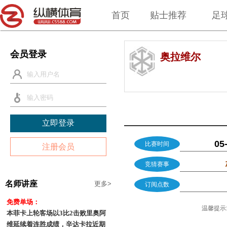
首页
贴士推荐
足
会员登录
奥拉维尔
05
比赛时间
注册会员
竞猜赛事
名师讲座
更多>
订阅点数
免费单场：
温馨提示
本菲卡上轮客场以3比2击败里奥阿
维延续着连胜成绩，辛达卡拉近期