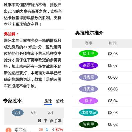
胜率不高但防守能力不错，指数开
出2.5/3的力度有高开之意，支持辛
达卡拉赢得游戏指数的胜利。支持
本菲卡赢球输盘夺冠！
奥拉维尔推介
弗兰科：
国际米兰目前在少赛一轮的情况只
赛事
时间
领先身后的AC米兰1分，暂列第四
位的他们必须在余下的三轮联赛中
瑞士甲
08-08
抢分才能保住下赛季欧冠的参赛资
歐霸盃
08-07
格，加上未来还有一场客战那不勒
斯的恶战要打，本场面对早早已经
丹麥盃
08-06
确定降级的切沃，战意十足的蓝黑
军团必定不会手软。
丹麥盃
08-05
专家胜率
愛甲
08-04
足球
篮球
7月
6月
5月
球會友誼
08-03
胜
平
负
胜率
智利甲
08-02
索菲亚+
26
1
4
87%
1