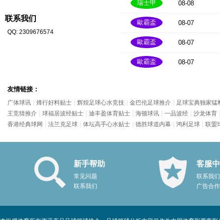
瑞士甲
08-08
联系我们
歐霸盃
08-07
QQ:
2309676574
歐霸盃
08-07
歐霸盃
08-07
友情链接：
|
|
|
|
广体球讯
烽行好料贴士
辉煌足球心水竞技
金巴伦足球推介
足球宝典独家猛
|
|
|
|
|
王竞猜推介
球福居波经贴士
迪丰盈体育贴士
海顿球讯
一品波经
沙龙体育
|
|
|
|
|
香港经典球网
法兰克足球
体坛高手心水贴士
德胜球道内幕
鸿利足球
联盟
新手帮助
客服中
常见问题
联系我们
联系我们
广告合作