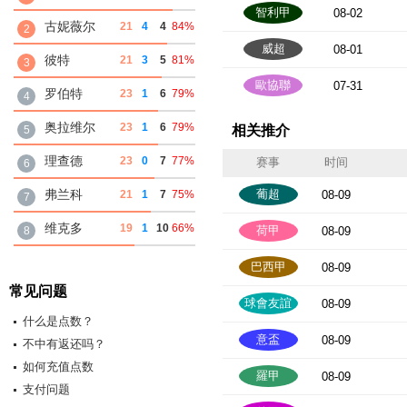
智利甲
08-02
古妮薇尔
21
4
4
84%
2
威超
08-01
彼特
21
3
5
81%
3
歐協聯
07-31
罗伯特
23
1
6
79%
4
奥拉维尔
23
1
6
79%
相关推介
5
理查德
23
0
7
77%
赛事
时间
6
弗兰科
葡超
21
1
7
75%
08-09
7
维克多
19
1
10
66%
荷甲
8
08-09
巴西甲
08-09
常见问题
球會友誼
08-09
什么是点数？
意盃
08-09
不中有返还吗？
如何充值点数
羅甲
08-09
支付问题