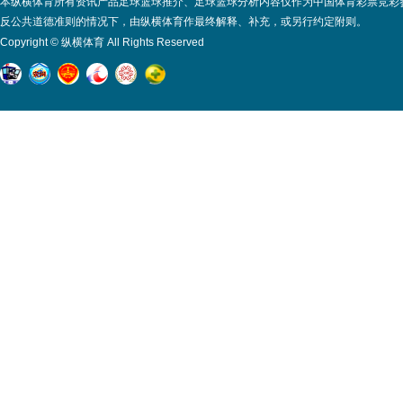
本纵横体育所有资讯产品足球篮球推介、足球篮球分析内容仅作为中国体育彩票竞彩
反公共道德准则的情况下，由纵横体育作最终解释、补充，或另行约定附则。
Copyright © 纵横体育 All Rights Reserved