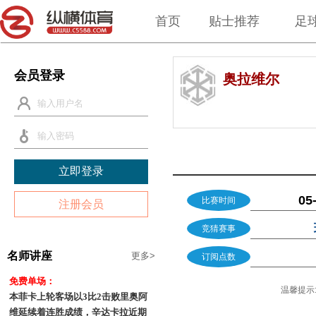
首页
贴士推荐
足
会员登录
奥拉维尔
05
比赛时间
注册会员
竞猜赛事
名师讲座
更多>
订阅点数
免费单场：
温馨提示
本菲卡上轮客场以3比2击败里奥阿
维延续着连胜成绩，辛达卡拉近期