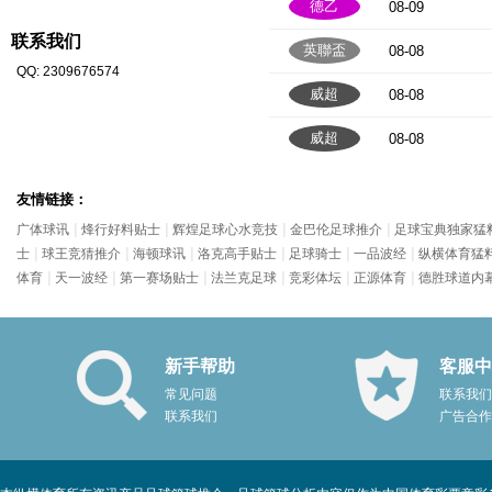
德乙
08-09
联系我们
英聯盃
08-08
QQ:
2309676574
威超
08-08
威超
08-08
友情链接：
|
|
|
|
广体球讯
烽行好料贴士
辉煌足球心水竞技
金巴伦足球推介
足球宝典独家猛
|
|
|
|
|
|
士
球王竞猜推介
海顿球讯
洛克高手贴士
足球骑士
一品波经
纵横体育猛
|
|
|
|
|
|
体育
天一波经
第一赛场贴士
法兰克足球
竞彩体坛
正源体育
德胜球道内
新手帮助
客服中
常见问题
联系我们
联系我们
广告合作