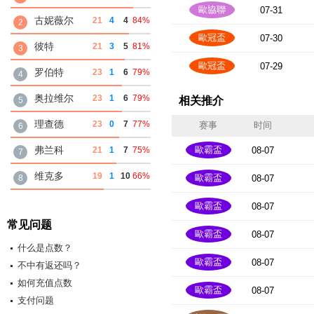
歐協聯
07-31
古妮薇尔
21
4
4
84%
2
歐冠盃
07-30
彼特
21
3
5
81%
3
歐冠盃
07-29
罗伯特
23
1
6
79%
4
奥拉维尔
23
1
6
79%
相关推介
5
理查德
23
0
7
77%
赛事
时间
6
弗兰科
歐霸盃
21
1
7
75%
08-07
7
维克多
19
1
10
66%
歐霸盃
8
08-07
歐霸盃
08-07
常见问题
歐霸盃
08-07
什么是点数？
歐霸盃
08-07
不中有返还吗？
如何充值点数
歐霸盃
08-07
支付问题