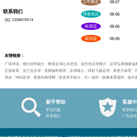
以甲圖盃
08-07
联系我们
球會友誼
08-06
QQ:
2309676574
歐霸盃
08-06
歐冠盃
08-06
友情链接：
|
|
|
|
广体球讯
烽行好料贴士
辉煌足球心水竞技
金巴伦足球推介
足球宝典独家猛
|
|
|
|
|
|
正源体育
法兰克足球
皇牌猛料推荐
足球骑士
球彩飞扬足球
新势力体育
|
|
|
|
|
|
球会
鸿利足球
香港经典球网
洛克高手贴士
天一波经
纵横体育猛料
迪丰
新手帮助
客服中
常见问题
联系我们
联系我们
广告合作