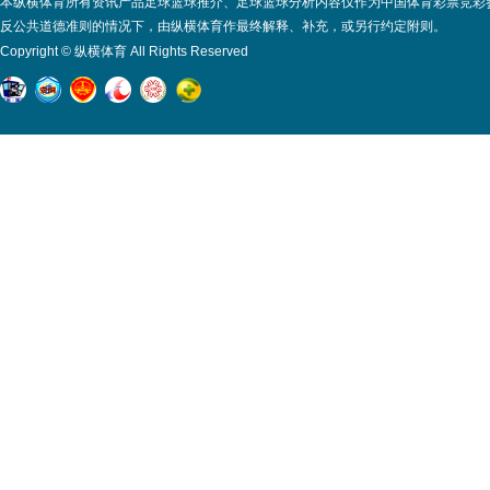
本纵横体育所有资讯产品足球篮球推介、足球篮球分析内容仅作为中国体育彩票竞彩
反公共道德准则的情况下，由纵横体育作最终解释、补充，或另行约定附则。
Copyright © 纵横体育 All Rights Reserved