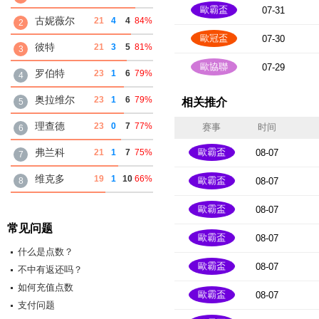
歐霸盃
07-31
古妮薇尔
21
4
4
84%
2
歐冠盃
07-30
彼特
21
3
5
81%
3
歐協聯
07-29
罗伯特
23
1
6
79%
4
奥拉维尔
23
1
6
79%
相关推介
5
理查德
23
0
7
77%
赛事
时间
6
弗兰科
歐霸盃
21
1
7
75%
08-07
7
维克多
19
1
10
66%
歐霸盃
8
08-07
歐霸盃
08-07
常见问题
歐霸盃
08-07
什么是点数？
歐霸盃
08-07
不中有返还吗？
如何充值点数
歐霸盃
08-07
支付问题