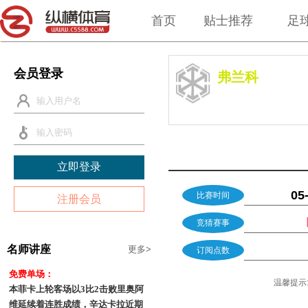
首页
贴士推荐
足
会员登录
弗兰科
05
比赛时间
注册会员
竞猜赛事
名师讲座
更多>
订阅点数
免费单场：
温馨提示
本菲卡上轮客场以3比2击败里奥阿
维延续着连胜成绩，辛达卡拉近期