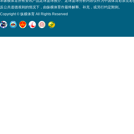
本纵横体育所有资讯产品足球篮球推介、足球篮球分析内容仅作为中国体育彩票竞彩
反公共道德准则的情况下，由纵横体育作最终解释、补充，或另行约定附则。
Copyright © 纵横体育 All Rights Reserved