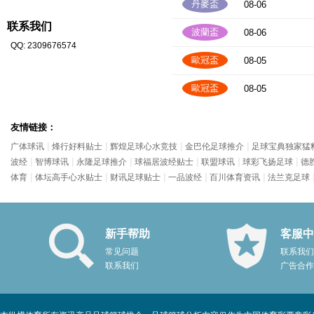
丹麥盃
08-06
联系我们
波蘭盃
08-06
QQ:
2309676574
歐冠盃
08-05
歐冠盃
08-05
友情链接：
|
|
|
|
广体球讯
烽行好料贴士
辉煌足球心水竞技
金巴伦足球推介
足球宝典独家猛
|
|
|
|
|
|
波经
智博球讯
永隆足球推介
球福居波经贴士
联盟球讯
球彩飞扬足球
德
|
|
|
|
|
体育
体坛高手心水贴士
财讯足球贴士
一品波经
百川体育资讯
法兰克足球
新手帮助
客服中
常见问题
联系我们
联系我们
广告合作