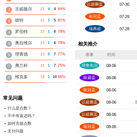
以超圖盃
07-30
古妮薇尔
21
4
4
84%
2
歐冠盃
07-29
彼特
21
3
5
81%
3
瑞典超
07-28
罗伯特
23
1
6
79%
4
奥拉维尔
23
1
6
79%
相关推介
5
理查德
23
0
7
77%
赛事
时间
6
弗兰科
球會友誼
21
1
7
75%
08-06
7
维克多
19
1
10
66%
歐霸盃
8
08-06
歐冠盃
08-06
常见问题
以超圖盃
08-06
什么是点数？
以超圖盃
08-06
不中有返还吗？
如何充值点数
歐冠盃
08-06
支付问题