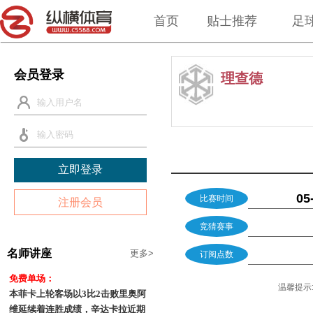
首页
贴士推荐
足
会员登录
理查德
05
比赛时间
注册会员
竞猜赛事
名师讲座
更多>
订阅点数
免费单场：
温馨提示
本菲卡上轮客场以3比2击败里奥阿
维延续着连胜成绩，辛达卡拉近期