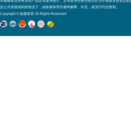
本纵横体育所有资讯产品足球篮球推介、足球篮球分析内容仅作为中国体育彩票竞彩
反公共道德准则的情况下，由纵横体育作最终解释、补充，或另行约定附则。
Copyright © 纵横体育 All Rights Reserved