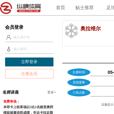
首页
贴士推荐
足
会员登录
奥拉维尔
05
比赛时间
注册会员
竞猜赛事
名师讲座
更多>
订阅点数
免费单场：
温馨提示
本菲卡上轮客场以3比2击败里奥阿
维延续着连胜成绩，辛达卡拉近期