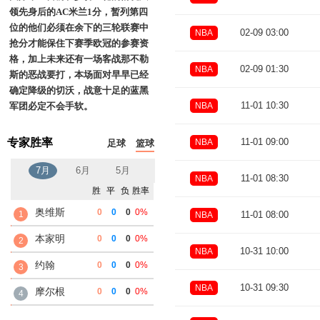
领先身后的AC米兰1分，暂列第四
位的他们必须在余下的三轮联赛中
02-09 03:00
NBA
抢分才能保住下赛季欧冠的参赛资
格，加上未来还有一场客战那不勒
02-09 01:30
NBA
斯的恶战要打，本场面对早早已经
确定降级的切沃，战意十足的蓝黑
11-01 10:30
军团必定不会手软。
NBA
专家胜率
11-01 09:00
NBA
足球
篮球
7月
6月
5月
11-01 08:30
NBA
胜
平
负
胜率
奥维斯
0
0
0
0%
1
11-01 08:00
NBA
本家明
0
0
0
0%
2
10-31 10:00
NBA
约翰
0
0
0
0%
3
10-31 09:30
NBA
摩尔根
0
0
0
0%
4