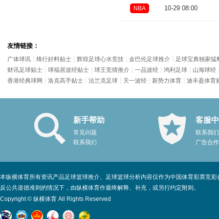
10-29 08:00
NBA
友情链接：
|
|
|
|
广体球讯
烽行好料贴士
辉煌足球心水竞技
金巴伦足球推介
足球宝典独家猛
|
|
|
|
|
财讯足球贴士
球福居波经贴士
球王竞猜推介
一品波经
鸿利足球
山海球经
|
|
|
|
|
香港经典球网
洛克高手贴士
法兰克足球
天一波经
新势力体育
迪丰盈体育
新手帮助
客服中
常见问题
联系我们
联系我们
广告合作
本纵横体育所有资讯产品足球篮球推介、足球篮球分析内容仅作为中国体育彩票竞彩
反公共道德准则的情况下，由纵横体育作最终解释、补充，或另行约定附则。
Copyright © 纵横体育 All Rights Reserved