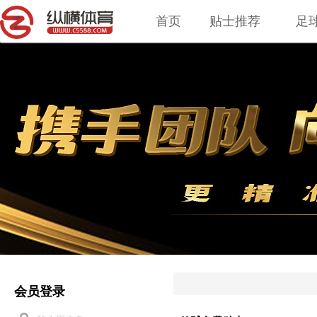
首页
贴士推荐
足
会员登录