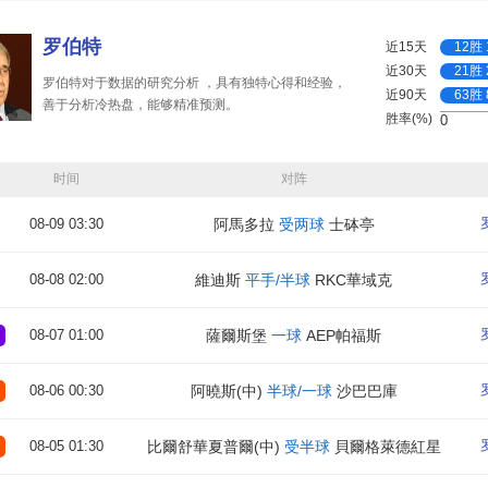
罗伯特
近15天
12胜
近30天
21胜
罗伯特对于数据的研究分析 ，具有独特心得和经验，
近90天
63胜
善于分析冷热盘，能够精准预测。
胜率(%)
0
时间
对阵
08-09 03:30
阿馬多拉
受两球
士砵亭
08-08 02:00
維迪斯
平手/半球
RKC華域克
08-07 01:00
薩爾斯堡
一球
AEP帕福斯
08-06 00:30
阿曉斯(中)
半球/一球
沙巴巴庫
08-05 01:30
比爾舒華夏普爾(中)
受半球
貝爾格萊德紅星