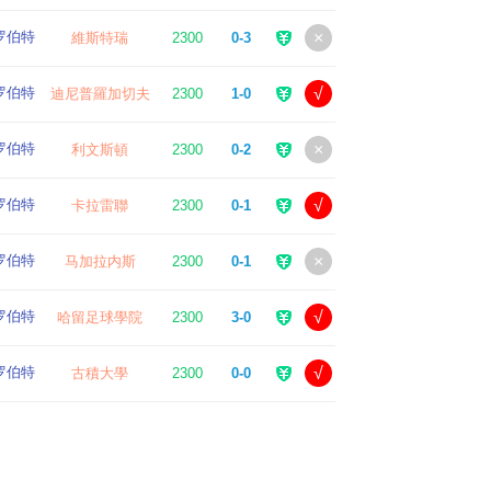
罗伯特
×
維斯特瑞
2300
0-3
罗伯特
√
迪尼普羅加切夫
2300
1-0
罗伯特
×
利文斯頓
2300
0-2
罗伯特
√
卡拉雷聯
2300
0-1
罗伯特
×
马加拉内斯
2300
0-1
罗伯特
√
哈留足球學院
2300
3-0
罗伯特
√
古積大學
2300
0-0