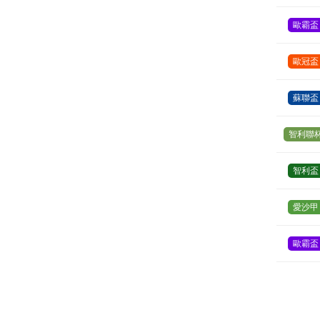
歐霸盃
歐冠盃
蘇聯盃
智利聯
智利盃
愛沙甲
歐霸盃