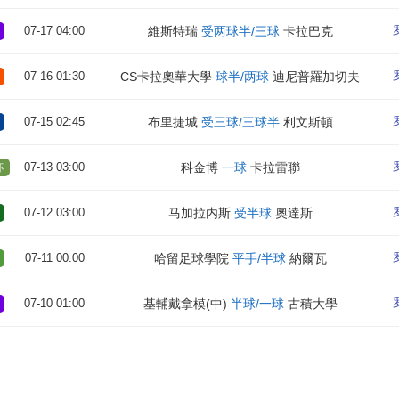
07-17 04:00
維斯特瑞
受两球半/三球
卡拉巴克
07-16 01:30
CS卡拉奧華大學
球半/两球
迪尼普羅加切夫
07-15 02:45
布里捷城
受三球/三球半
利文斯頓
07-13 03:00
科金博
一球
卡拉雷聯
杯
07-12 03:00
马加拉内斯
受半球
奧達斯
07-11 00:00
哈留足球學院
平手/半球
納爾瓦
07-10 01:00
基輔戴拿模(中)
半球/一球
古積大學