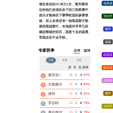
瑞典超
领先身后的AC米兰1分，暂列第四
位的他们必须在余下的三轮联赛中
抢分才能保住下赛季欧冠的参赛资
智利甲
格，加上未来还有一场客战那不勒
斯的恶战要打，本场面对早早已经
奧甲
确定降级的切沃，战意十足的蓝黑
军团必定不会手软。
威超
专家胜率
足球
篮球
歐霸盃
7月
6月
5月
胜
平
负
胜率
歐冠盃
索菲亚+
26
1
4
87%
1
歐協聯
古妮薇尔
21
4
4
84%
2
彼特
挪甲
21
3
5
81%
3
罗伯特
23
1
6
79%
4
厄瓜甲
奥拉维尔
23
1
6
79%