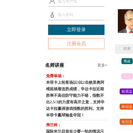
注册会员
联赛
葡超
名师讲座
更多>
免费单场：
荷乙
本菲卡上轮客场以3比2击败里奥阿
维延续着连胜成绩，辛达卡拉近期
歐霸盃
胜率不高但防守能力不错，指数开
出2.5/3的力度有高开之意，支持辛
歐冠盃
达卡拉赢得游戏指数的胜利。支持
本菲卡赢球输盘夺冠！
歐冠盃
弗兰科：
国际米兰目前在少赛一轮的情况只