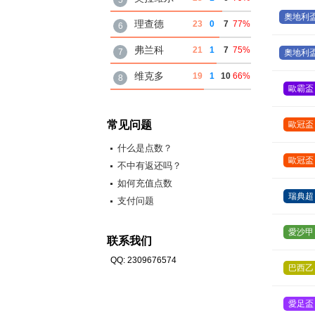
5
奧地利
理查德
23
0
7
77%
6
弗兰科
21
1
7
75%
7
奧地利
维克多
19
1
10
66%
8
歐霸盃
常见问题
歐冠盃
什么是点数？
歐冠盃
不中有返还吗？
如何充值点数
瑞典超
支付问题
愛沙甲
联系我们
QQ:
2309676574
巴西乙
愛足盃