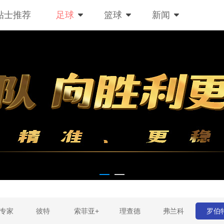
贴士推荐
足球
篮球
新闻
专家
彼特
索菲亚+
理查德
弗兰科
罗伯