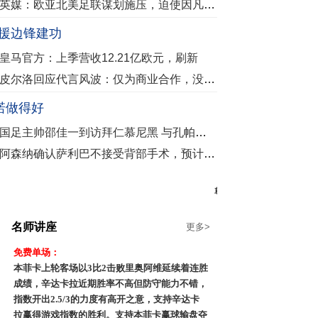
英媒：欧亚北美足联谋划施压，迫使因凡蒂诺
新援边锋建功
皇马官方：上季营收12.21亿欧元，刷新
皮尔洛回应代言风波：仅为商业合作，没有政
诺做得好
国足主帅邵佳一到访拜仁慕尼黑 与孔帕尼交
北青：前国足主帅伊万任阿联酋足协特别顾问，达利奇执教阿
阿森纳确认萨利巴不接受背部手术，预计“长
联酋队
尊敬的会员：
请联系客服了解新赛
名师讲座
更多>
免费单场：
本菲卡上轮客场以3比2击败里奥阿维延续着连胜
成绩，辛达卡拉近期胜率不高但防守能力不错，
指数开出2.5/3的力度有高开之意，支持辛达卡
拉赢得游戏指数的胜利。支持本菲卡赢球输盘夺