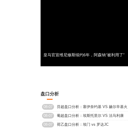
皇马官宣维尼修斯续约6年，阿森纳“被利用了”
盘口分析
08-07
芬超盘口分析：塞伊奈约基 VS 赫尔辛基火
花
08-07
葡超盘口分析：埃斯托里尔 VS 法马利康
08-07
荷乙盘口分析：埃门 vs 罗达JC