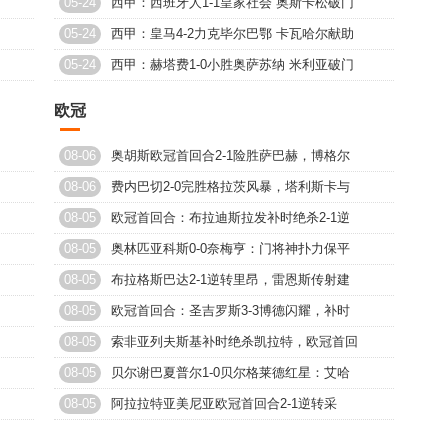
功福尔纳尔斯绝杀
05-24
西甲：西班牙人1-1皇家社会 奥斯卡松破门
费尔南德斯扳平
05-24
西甲：皇马4-2力克毕尔巴鄂 卡瓦哈尔献助
攻姆巴佩斩获进球
05-24
西甲：赫塔费1-0小胜奥萨苏纳 米利亚破门
完成全场制胜一击
欧冠
08-06
奥胡斯欧冠首回合2-1险胜萨巴赫，博格尔
梅开二度
08-06
费内巴切2-0完胜格拉茨风暴，塔利斯卡与
格林伍德联手破局
08-05
欧冠首回合：布拉迪斯拉发补时绝杀2-1逆
转米亚尔比
08-05
奥林匹亚科斯0-0奈梅亨：门将神扑力保平
局，首回合互交白卷
08-05
布拉格斯巴达2-1逆转里昂，雷恩斯传射建
功
08-05
欧冠首回合：圣吉罗斯3-3博德闪耀，补时
绝平上演进球大战
08-05
索非亚列夫斯基补时绝杀凯拉特，欧冠首回
合1-0险胜占得先机
08-05
贝尔谢巴夏普尔1-0贝尔格莱德红星：艾哈
迈德一击制胜
08-05
阿拉拉特亚美尼亚欧冠首回合2-1逆转采
列，弗兰萨建功