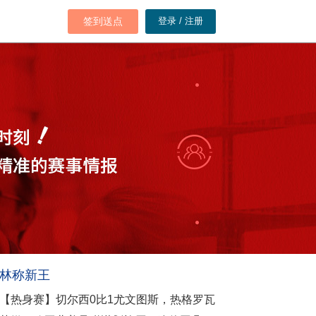
签到送点
登录 / 注册
贝林称新王
【热身赛】切尔西0比1尤文图斯，热格罗瓦