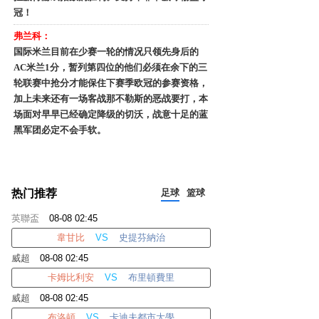
冠！
弗兰科：
国际米兰目前在少赛一轮的情况只领先身后的
AC米兰1分，暂列第四位的他们必须在余下的三
轮联赛中抢分才能保住下赛季欧冠的参赛资格，
加上未来还有一场客战那不勒斯的恶战要打，本
场面对早早已经确定降级的切沃，战意十足的蓝
黑军团必定不会手软。
热门推荐
足球
篮球
英聯盃
08-08 02:45
韋甘比
VS
史提芬納治
威超
08-08 02:45
卡姆比利安
VS
布里頓費里
威超
08-08 02:45
布洛頓
VS
卡迪夫都市大學