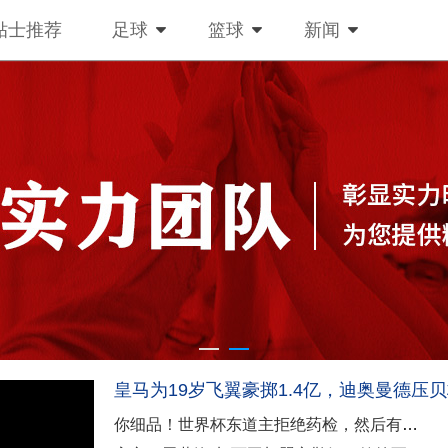
贴士推荐
足球
篮球
新闻
皇马为19岁飞翼豪掷1.4亿，迪奥曼德压
你细品！世界杯东道主拒绝药检，然后有了超