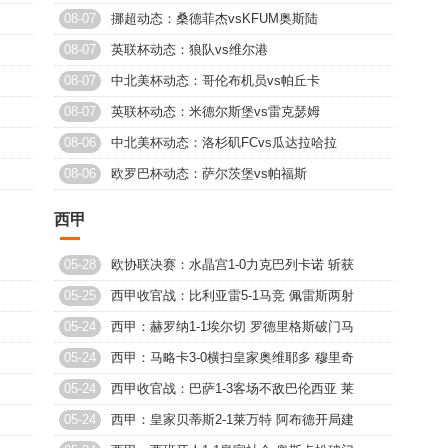
08-07
挪超动态：桑德菲杰vsKFUM奥斯陆
08-07
英联杯动态：狼队vs维尔港
08-07
中北美杯动态：哥伦布机员vs帕丘卡
08-07
英联杯动态：米德尔斯堡vs雷克瑟姆
08-06
中北美杯动态：洛杉矶FCvs瓜达拉哈拉
08-06
欧罗巴杯动态：萨尔茨堡vs帕福斯
西甲
05-28
欧协联决赛：水晶宫1-0力克巴列卡诺 斩获
队史首座欧战冠军
05-25
西甲收官战：比利亚雷5-1马竞 佩雷斯两射
一传稳居联赛第三
05-24
西甲：赫罗纳1-1埃尔切 罗德里格斯破门马
丁内斯扳平比分
05-24
西甲：马略卡3-0横扫皇家奥维耶多 穆里奇
莫拉内斯相继得分
05-24
西甲收官战：巴萨1-3客场不敌巴伦西亚 莱
万告别战破门憾负
05-24
西甲：皇家贝蒂斯2-1莱万特 阿布德开局建